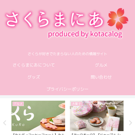
さくらが好きでたまらない人のための情報サイト
さくらまにあについて
グルメ
グッズ
問い合わせ
プライバシーポリシー
グルメ
お菓子
グ
んが
【カルディコーヒーファーム】カル
【ヨックモック】『ドゥーブル シ
【菓