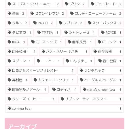
スープストックトーキョー
2
プリン
2
チョコレート
2
茶葉
2
セブンイレブン
2
カルディコーヒーファーム
2
タルト
2
PABLO
2
リプトン
2
スターバックス
2
タピオカ
1
TP TEA
1
シャトレーゼ
1
ROYCE
1
IKEA
1
ミニストップ
1
無印良品
1
ローソン
1
KIHACHI
1
パティスリー キハチ
1
保存容器
1
スプーン
1
コーヒー
1
いなりずし
1
杏仁豆腐
1
自由が丘スイーツフォレスト
1
ランチパック
1
井村屋
1
カフェ・ド・クリエ
1
ベーグル & ベーグル
1
喫茶室ルノアール
1
ゴディバ
1
nana's green tea
1
タリーズコーヒー
1
リプトン ティースタンド
1
comma tea
1
アーカイブ