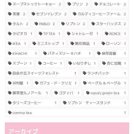
スープストックトーキョー
2
プリン
2
チョコレート
2
茶葉
2
セブンイレブン
2
カルディコーヒーファーム
2
タルト
2
PABLO
2
リプトン
2
スターバックス
2
タピオカ
1
TP TEA
1
シャトレーゼ
1
ROYCE
1
IKEA
1
ミニストップ
1
無印良品
1
ローソン
1
KIHACHI
1
パティスリー キハチ
1
保存容器
1
スプーン
1
コーヒー
1
いなりずし
1
杏仁豆腐
1
自由が丘スイーツフォレスト
1
ランチパック
1
井村屋
1
カフェ・ド・クリエ
1
ベーグル & ベーグル
1
喫茶室ルノアール
1
ゴディバ
1
nana's green tea
1
タリーズコーヒー
1
リプトン ティースタンド
1
comma tea
1
アーカイブ