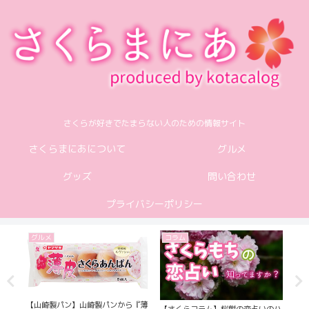
さくらが好きでたまらない人のための情報サイト
さくらまにあについて
グルメ
グッズ
問い合わせ
プライバシーポリシー
グルメ
コラム
グ
【山崎製パン】山崎製パンから『薄
カル
【さくらコラム】桜餅の恋占いのハ
【カ