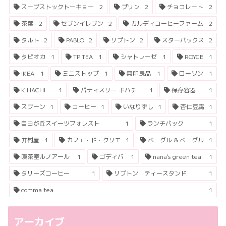
スープストックトーキョー
2
プリン
2
チョコレート
2
茶葉
2
セブンイレブン
2
カルディコーヒーファーム
2
タルト
2
PABLO
2
リプトン
2
スターバックス
2
タピオカ
1
TP TEA
1
シャトレーゼ
1
ROYCE
1
IKEA
1
ミニストップ
1
無印良品
1
ローソン
1
KIHACHI
1
パティスリー キハチ
1
保存容器
1
スプーン
1
コーヒー
1
いなりずし
1
杏仁豆腐
1
自由が丘スイーツフォレスト
1
ランチパック
1
井村屋
1
カフェ・ド・クリエ
1
ベーグル & ベーグル
1
喫茶室ルノアール
1
ゴディバ
1
nana's green tea
1
タリーズコーヒー
1
リプトン ティースタンド
1
comma tea
1
アーカイブ