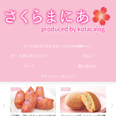
さくらが好きでたまらない人のための情報サイト
さくらまにあについて
グルメ
グッズ
問い合わせ
プライバシーポリシー
グルメ
お菓子
お
『薄
【豆狸】『桜いなり』が2020年3月
【シャトレーゼ】シャトレーゼで買
【ヨ