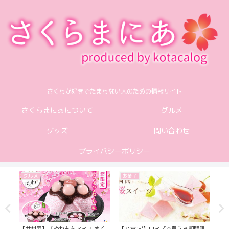
さくらが好きでたまらない人のための情報サイト
さくらまにあについて
グルメ
グッズ
問い合わせ
プライバシーポリシー
グルメ
お菓子
お
で買
【井村屋】『やわもちアイス さく
【ROYCE’】ロイズで買える期間限
【ユ