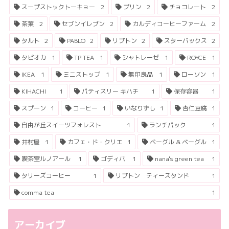
スープストックトーキョー
2
プリン
2
チョコレート
2
茶葉
2
セブンイレブン
2
カルディコーヒーファーム
2
タルト
2
PABLO
2
リプトン
2
スターバックス
2
タピオカ
1
TP TEA
1
シャトレーゼ
1
ROYCE
1
IKEA
1
ミニストップ
1
無印良品
1
ローソン
1
KIHACHI
1
パティスリー キハチ
1
保存容器
1
スプーン
1
コーヒー
1
いなりずし
1
杏仁豆腐
1
自由が丘スイーツフォレスト
1
ランチパック
1
井村屋
1
カフェ・ド・クリエ
1
ベーグル & ベーグル
1
喫茶室ルノアール
1
ゴディバ
1
nana's green tea
1
タリーズコーヒー
1
リプトン ティースタンド
1
comma tea
1
アーカイブ