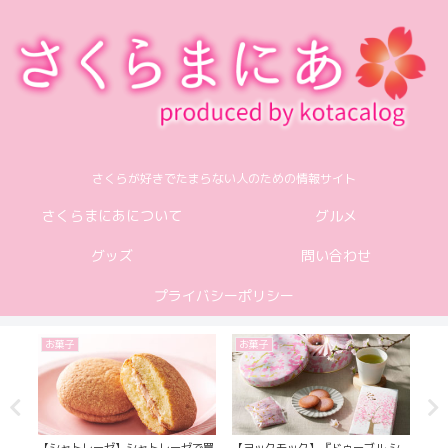
さくらが好きでたまらない人のための情報サイト
さくらまにあについて
グルメ
グッズ
問い合わせ
プライバシーポリシー
お菓子
お菓子
グ
『薄
【シャトレーゼ】シャトレーゼで買
【ヨックモック】『ドゥーブル シ
【H