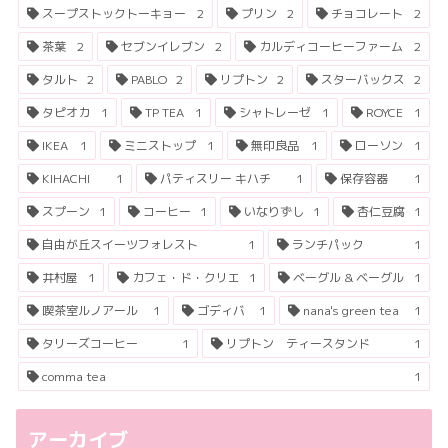
スープストックトーキョー
2
プリン
2
チョコレート
2
茶葉
2
セブンイレブン
2
カルディコーヒーファーム
2
タルト
2
PABLO
2
リプトン
2
スターバックス
2
タピオカ
1
TP TEA
1
シャトレーゼ
1
ROYCE
1
IKEA
1
ミニストップ
1
無印良品
1
ローソン
1
KIHACHI
1
パティスリー キハチ
1
保存容器
1
スプーン
1
コーヒー
1
いなりずし
1
杏仁豆腐
1
自由が丘スイーツフォレスト
1
ランチパック
1
井村屋
1
カフェ・ド・クリエ
1
ベーグル & ベーグル
1
喫茶室ルノアール
1
ゴディバ
1
nana's green tea
1
タリーズコーヒー
1
リプトン ティースタンド
1
comma tea
1
アーカイブ