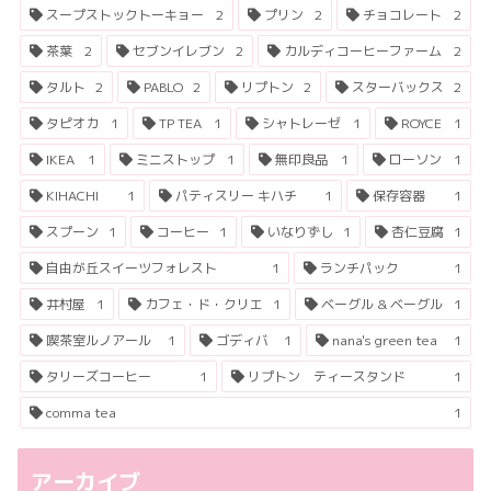
スープストックトーキョー
2
プリン
2
チョコレート
2
茶葉
2
セブンイレブン
2
カルディコーヒーファーム
2
タルト
2
PABLO
2
リプトン
2
スターバックス
2
タピオカ
1
TP TEA
1
シャトレーゼ
1
ROYCE
1
IKEA
1
ミニストップ
1
無印良品
1
ローソン
1
KIHACHI
1
パティスリー キハチ
1
保存容器
1
スプーン
1
コーヒー
1
いなりずし
1
杏仁豆腐
1
自由が丘スイーツフォレスト
1
ランチパック
1
井村屋
1
カフェ・ド・クリエ
1
ベーグル & ベーグル
1
喫茶室ルノアール
1
ゴディバ
1
nana's green tea
1
タリーズコーヒー
1
リプトン ティースタンド
1
comma tea
1
アーカイブ