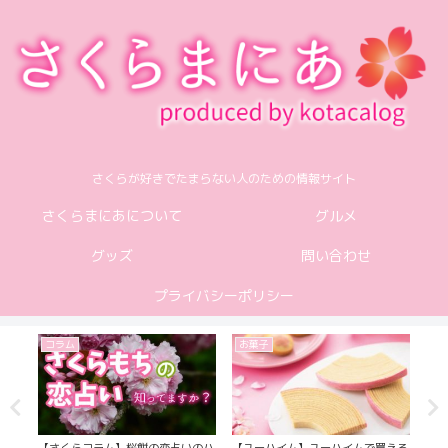
さくらが好きでたまらない人のための情報サイト
さくらまにあについて
グルメ
グッズ
問い合わせ
プライバシーポリシー
コラム
お菓子
グ
さく
【さくらコラム】桜餅の恋占いのハ
【ユーハイム】ユーハイムで買える
【H