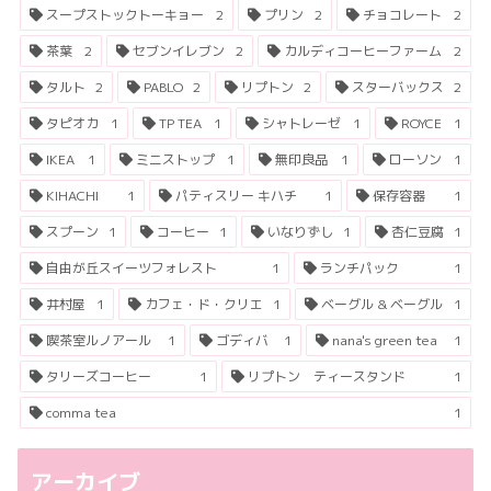
スープストックトーキョー
2
プリン
2
チョコレート
2
茶葉
2
セブンイレブン
2
カルディコーヒーファーム
2
タルト
2
PABLO
2
リプトン
2
スターバックス
2
タピオカ
1
TP TEA
1
シャトレーゼ
1
ROYCE
1
IKEA
1
ミニストップ
1
無印良品
1
ローソン
1
KIHACHI
1
パティスリー キハチ
1
保存容器
1
スプーン
1
コーヒー
1
いなりずし
1
杏仁豆腐
1
自由が丘スイーツフォレスト
1
ランチパック
1
井村屋
1
カフェ・ド・クリエ
1
ベーグル & ベーグル
1
喫茶室ルノアール
1
ゴディバ
1
nana's green tea
1
タリーズコーヒー
1
リプトン ティースタンド
1
comma tea
1
アーカイブ