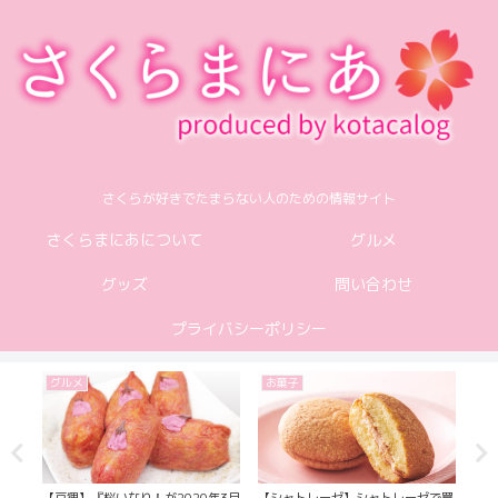
さくらが好きでたまらない人のための情報サイト
さくらまにあについて
グルメ
グッズ
問い合わせ
プライバシーポリシー
グルメ
お菓子
グ
【山
さく
【豆狸】『桜いなり』が2020年3月
【シャトレーゼ】シャトレーゼで買