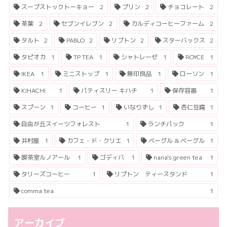
スープストックトーキョー
2
プリン
2
チョコレート
2
茶葉
2
セブンイレブン
2
カルディコーヒーファーム
2
タルト
2
PABLO
2
リプトン
2
スターバックス
2
タピオカ
1
TP TEA
1
シャトレーゼ
1
ROYCE
1
IKEA
1
ミニストップ
1
無印良品
1
ローソン
1
KIHACHI
1
パティスリー キハチ
1
保存容器
1
スプーン
1
コーヒー
1
いなりずし
1
杏仁豆腐
1
自由が丘スイーツフォレスト
1
ランチパック
1
井村屋
1
カフェ・ド・クリエ
1
ベーグル & ベーグル
1
喫茶室ルノアール
1
ゴディバ
1
nana's green tea
1
タリーズコーヒー
1
リプトン ティースタンド
1
comma tea
1
アーカイブ