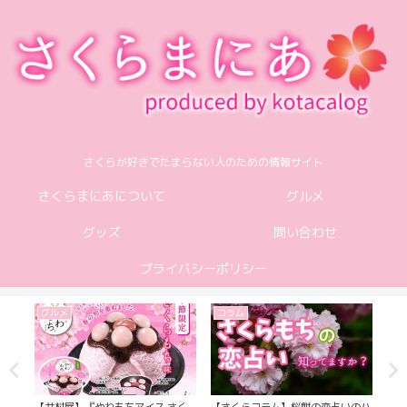
さくらが好きでたまらない人のための情報サイト
さくらまにあについて
グルメ
グッズ
問い合わせ
プライバシーポリシー
グルメ
コラム
グ
ュー
【井村屋】『やわもちアイス さく
【さくらコラム】桜餅の恋占いのハ
【ロ