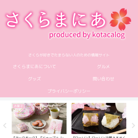
さくらが好きでたまらない人のための情報サイト
さくらまにあについて
グルメ
グッズ
問い合わせ
プライバシーポリシー
お菓子
グルメ
グ
年3月
【ヨックモック】『ドゥーブル シ
【ローソン】ローソンで買えるさく
【カ