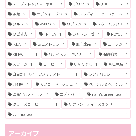
スープストックトーキョー
2
プリン
2
チョコレート
2
茶葉
2
セブンイレブン
2
カルディコーヒーファーム
2
タルト
2
PABLO
2
リプトン
2
スターバックス
2
タピオカ
1
TP TEA
1
シャトレーゼ
1
ROYCE
1
IKEA
1
ミニストップ
1
無印良品
1
ローソン
1
KIHACHI
1
パティスリー キハチ
1
保存容器
1
スプーン
1
コーヒー
1
いなりずし
1
杏仁豆腐
1
自由が丘スイーツフォレスト
1
ランチパック
1
井村屋
1
カフェ・ド・クリエ
1
ベーグル & ベーグル
1
喫茶室ルノアール
1
ゴディバ
1
nana's green tea
1
タリーズコーヒー
1
リプトン ティースタンド
1
comma tea
1
アーカイブ