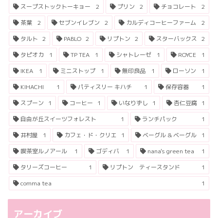
スープストックトーキョー
2
プリン
2
チョコレート
2
茶葉
2
セブンイレブン
2
カルディコーヒーファーム
2
タルト
2
PABLO
2
リプトン
2
スターバックス
2
タピオカ
1
TP TEA
1
シャトレーゼ
1
ROYCE
1
IKEA
1
ミニストップ
1
無印良品
1
ローソン
1
KIHACHI
1
パティスリー キハチ
1
保存容器
1
スプーン
1
コーヒー
1
いなりずし
1
杏仁豆腐
1
自由が丘スイーツフォレスト
1
ランチパック
1
井村屋
1
カフェ・ド・クリエ
1
ベーグル & ベーグル
1
喫茶室ルノアール
1
ゴディバ
1
nana's green tea
1
タリーズコーヒー
1
リプトン ティースタンド
1
comma tea
1
アーカイブ