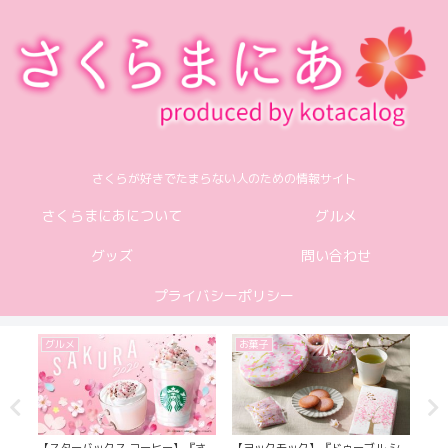
さくらが好きでたまらない人のための情報サイト
さくらまにあについて
グルメ
グッズ
問い合わせ
プライバシーポリシー
グルメ
お菓子
グ
のハ
【スターバックス コーヒー】『さ
【ヨックモック】『ドゥーブル シ
【カ